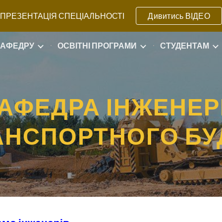
ПРЕЗЕНТАЦІЯ СПЕЦІАЛЬНОСТІ
Дивитись ВІДЕО
ip to main content
Skip to navigat
КАФЕДРУ
ОСВІТНІ ПРОГРАМИ
СТУДЕНТАМ
АФЕДРА ІНЖЕНЕР
АНСПОРТНОГО БУ