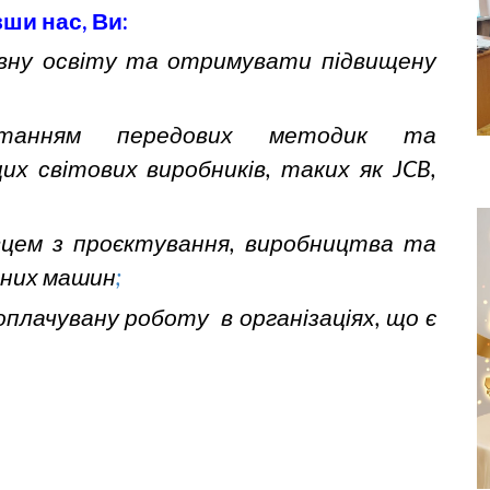
ши нас, Ви:
вну освіту
та отримувати підвищену
истанням
передових методик та
щих світових виробників, таких як
JCB,
вцем з
про
є
ктування, виробництва та
них машин
;
лачувану роботу в організаціях, що є