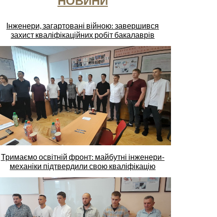
НОВИНИ
Інженери, загартовані війною: завершився
захист кваліфікаційних робіт бакалаврів
Тримаємо освітній фронт: майбутні інженери-
механіки підтвердили свою кваліфікацію