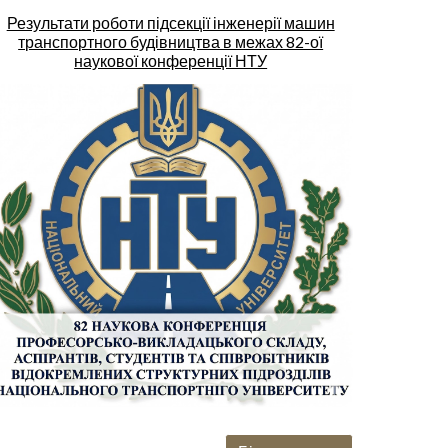
Результати роботи підсекції інженерії машин
транспортного будівництва в межах 82-ої
наукової конференції НТУ