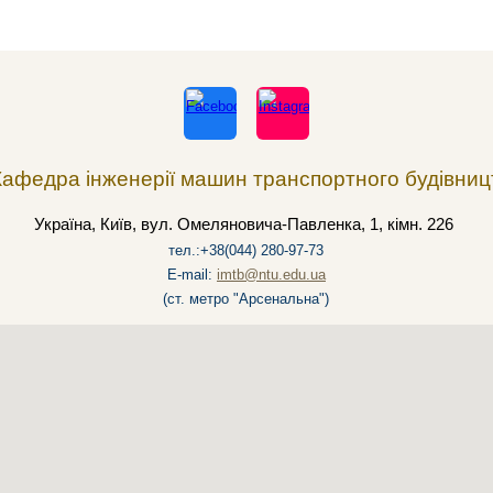
афедра
інженерії
машин транспортного будівниц
Україна, Київ, вул. Омеляновича-Павленка, 1, к
імн
. 226
тел.:+38(044) 280-97-73
E-mail:
imtb
@ntu.edu.ua
(ст. метро "Арсенальна")