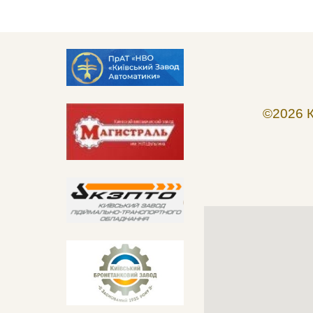
©20
26
К