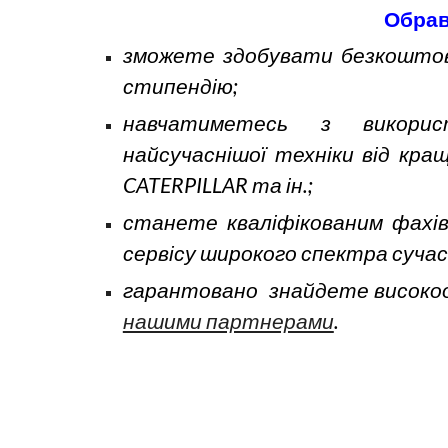
Обрав
зможете
здобувати безкошто
стипендію;
навчатиметесь з викор
найсучаснішої техніки від кра
CATERPILLAR та ін.;
станете кваліфікованим фахі
сервісу
широкого спектр
а
сучас
гарантовано знайдете високооп
нашими партнерами
.