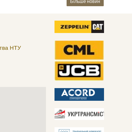
Більше новин
тва
НТУ