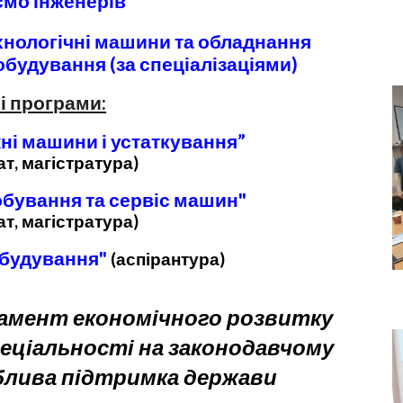
ємо
інженерів
нологічні машини та обладнання
будування (за спеціалізаціями)
і програми:
ні машини і устаткування”
т, магістратура)
обування та сервіс машин"
т, магістратура)
будування
"
(
аспірантура)
амент
економічного розвитку
пеціальності на законодавчому
блива підтримка держави