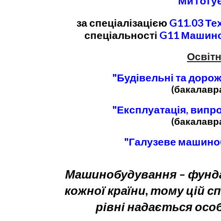
Ми готу
за
спеціал
ізацією
G11.03
Тех
спеціальності
G11
М
ашино
Освітн
"
Будівельні та дорож
(бака
лавра
"Експлуатація, випр
(бака
лавра
"
Галузеве машино
М
ашинобудування
–
фунд
кожної
країни, тому цій с
рівні надається осо