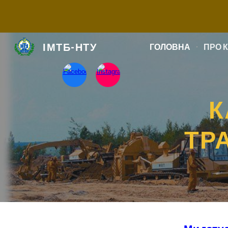
Sk
ІМТБ-НТУ
ГОЛОВНА
ПРО 
К
ТР